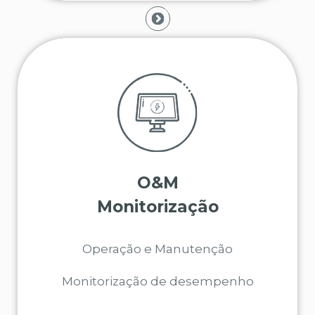
O&M
Saiba mais sobre as nossas soluções de
acompanhamento e monitorização.
Monitorização
SABER MAIS
Operação e Manutenção
Monitorização de desempenho