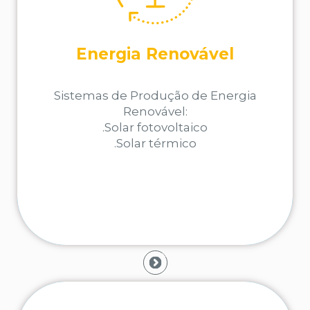
Saiba como tornamos as empresas mais
Energia Renovável
sustentáveis e com energia verde
Sistemas de Produção de Energia
SABER MAIS
Renovável:
.Solar fotovoltaico
.Solar térmico