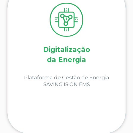
Saiba como pode digitalizar a gestão de
Digitalização
energia para melhorar a rentabilidade
da Energia
SABER MAIS
Plataforma de Gestão de Energia
SAVING IS ON EMS