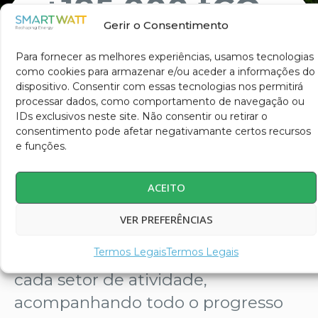
+
195 000
 tCO
2
Gerir o Consentimento
de emissões evitadas
Para fornecer as melhores experiências, usamos tecnologias
como cookies para armazenar e/ou aceder a informações do
dispositivo. Consentir com essas tecnologias nos permitirá
processar dados, como comportamento de navegação ou
Como ajudamos
IDs exclusivos neste site. Não consentir ou retirar o
as empresas a
consentimento pode afetar negativamante certos recursos
e funções.
descarbonizar e a
gerir a energia?
ACEITO
VER PREFERÊNCIAS
Desenvolvemos soluções
Termos Legais
Termos Legais
personalizadas e inovadoras para
cada setor de atividade,
acompanhando todo o progresso