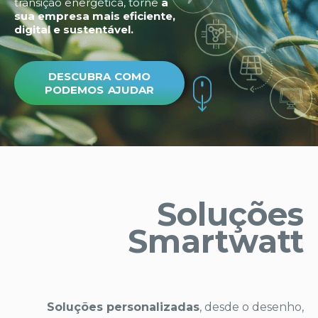
transição energética, torne
a
sua empresa mais eficiente,
digital e sustentável.
DESCUBRA COMO
PODEMOS AJUDAR
Soluções
Smartwatt
Soluções personalizadas
, desde o desenho,