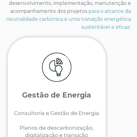
desenvolvimento, implementação, manutenção e
acompanhamento dos projetos
para o alcance da
neutralidade carbónica e uma transição energética
sustentável e eficaz.
Saiba como podemos ajudar na
Gestão de Energia
gestão eficaz da energia e nos
planos de descarbonização
Consultoria e Gestão de Energia
Planos de descarbonização,
SABER MAIS
digitalização e transição