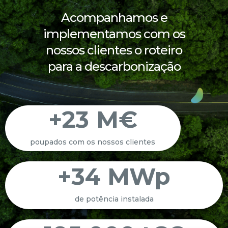
Acompanhamos e
implementamos com os
nossos clientes o roteiro
para a descarbonização
+
23
 M€
poupados com os nossos clientes
+
34
 MWp
de potência instalada