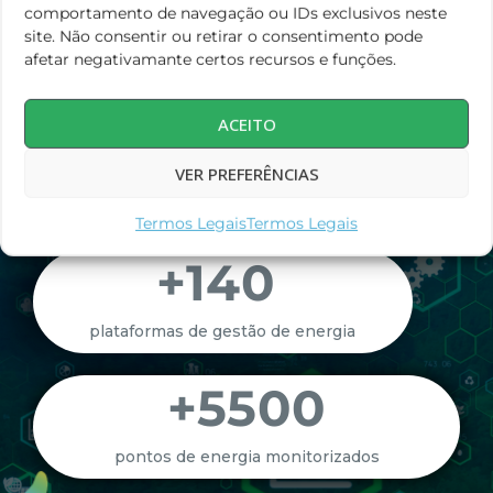
comportamento de navegação ou IDs exclusivos neste
site. Não consentir ou retirar o consentimento pode
afetar negativamante certos recursos e funções.
Pronto para Descarbonizar?
Juntos por um futuro mais
ACEITO
digital e eficiente
VER PREFERÊNCIAS
Termos Legais
Termos Legais
+
140
plataformas de gestão de energia
+
5500
pontos de energia monitorizados