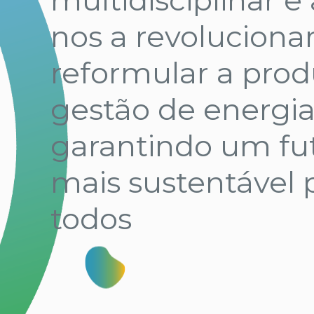
nos a revolucionar
reformular a pro
gestão de energia
garantindo um fu
mais sustentável 
todos