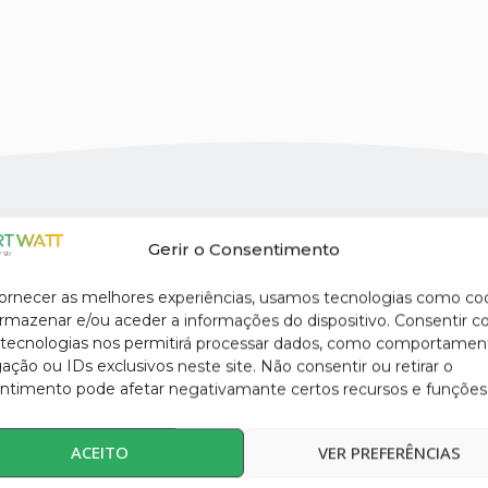
SENTE A ENERGI
Gerir o Consentimento
dos nossos Watts
fornecer as melhores experiências, usamos tecnologias como co
armazenar e/ou aceder a informações do dispositivo. Consentir 
 tecnologias nos permitirá processar dados, como comportamen
ção ou IDs exclusivos neste site. Não consentir ou retirar o
ntimento pode afetar negativamante certos recursos e funções
o
A minha escolha pela Smartwatt 
m
por revistas técnicas e em evento
ACEITO
VER PREFERÊNCIAS
em
mostrou-se recetiva em acolher-m