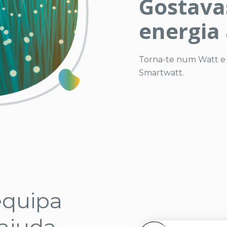
Gostavas
energia
Torna-te num Watt e c
Smartwatt.
equipa
 ajuda-