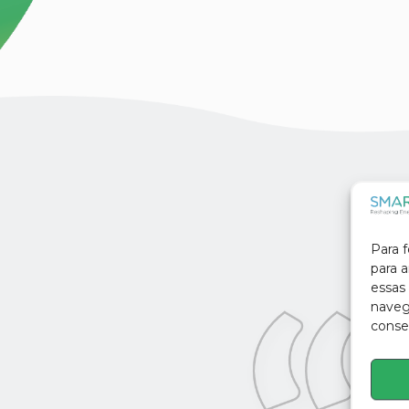
Para 
para 
essas
navega
conse
watt, no âmbito do projeto de estágio d
m-me a prolongar o vínculo e aceitei se
twatt é uma empresa com os valores b