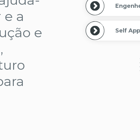
Engenhei
 e a
dução e
Self App
,
turo
para