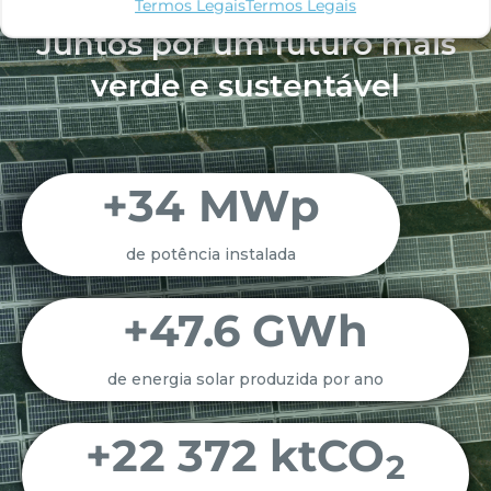
Termos Legais
Termos Legais
Juntos por um futuro mais
verde e sustentável
+
34
 MWp
de potência instalada
+
47.6
 GWh
de energia solar produzida por ano
+
22 372
 ktCO
2