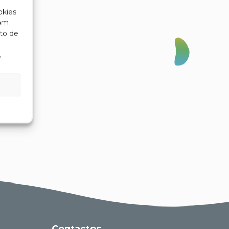
okies
com
to de
.
Contactos