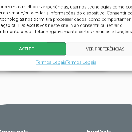
fornecer as melhores experiências, usamos tecnologias como co
armazenar e/ou aceder a informações do dispositivo. Consentir 
HIRING OF
AERO.IOT
 tecnologias nos permitirá processar dados, como comportamen
HIGHLY
ção ou IDs exclusivos neste site. Não consentir ou retirar o
ntimento pode afetar negativamante certos recursos e funções
QUALIFIED HR
ACEITO
VER PREFERÊNCIAS
Termos Legais
Termos Legais
Smartwatt
HubWatt