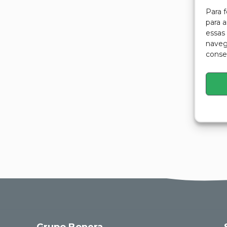
Para 
para 
essas
navega
conse
Grupo Bonera