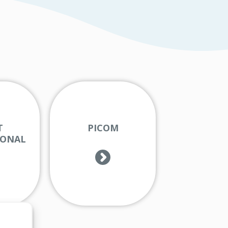
T
PICOM
IONAL