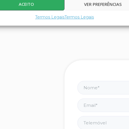
o por excelentes pessoas que colaboram num excelente a
ACEITO
VER PREFERÊNCIAS
o percas esta oportunidade e candidata-te!
Termos Legais
Termos Legais