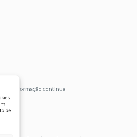
oiada em formação contínua.
okies
com
to de
.