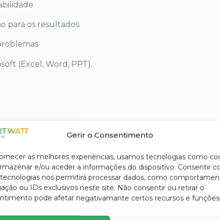
abilidade
o para os resultados
 problemas
oft (Excel, Word, PPT).
Gerir o Consentimento
ressão nacional no sector da energia, consistente e ap
fornecer as melhores experiências, usamos tecnologias como co
armazenar e/ou aceder a informações do dispositivo. Consentir 
 tecnologias nos permitirá processar dados, como comportamen
 espírito de equipa único
ção ou IDs exclusivos neste site. Não consentir ou retirar o
ntimento pode afetar negativamante certos recursos e funções
fé grátis e muito mais.